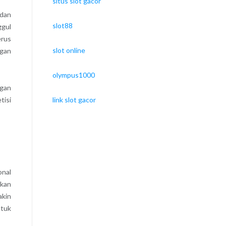
situs slot gacor
 dan
slot88
ggul
erus
slot online
ngan
olympus1000
ngan
tisi
link slot gacor
onal
rkan
akin
ntuk