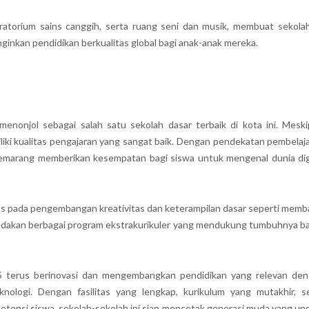
boratorium sains canggih, serta ruang seni dan musik, membuat sekolah
ginkan pendidikan berkualitas global bagi anak-anak mereka.
enonjol sebagai salah satu sekolah dasar terbaik di kota ini. Mesk
iki kualitas pengajaran yang sangat baik. Dengan pendekatan pembelaj
Semarang memberikan kesempatan bagi siswa untuk mengenal dunia dig
 pada pengembangan kreativitas dan keterampilan dasar seperti memb
engadakan berbagai program ekstrakurikuler yang mendukung tumbuhnya b
5 terus berinovasi dan mengembangkan pendidikan yang relevan de
logi. Dengan fasilitas yang lengkap, kurikulum yang mutakhir, s
tensi siswa, sekolah-sekolah ini siap mencetak generasi muda yang un