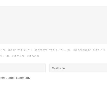
=""> <abbr title=""> <acronym title=""> <b> <blockquote cite="">
"> <s> <strike> <strong>
e next time I comment.