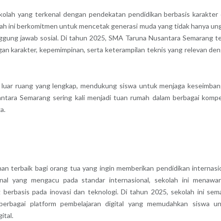
olah yang terkenal dengan pendekatan pendidikan berbasis karakter
lah ini berkomitmen untuk mencetak generasi muda yang tidak hanya un
tanggung jawab sosial. Di tahun 2025, SMA Taruna Nusantara Semarang t
 karakter, kepemimpinan, serta keterampilan teknis yang relevan de
atan luar ruang yang lengkap, mendukung siswa untuk menjaga keseimba
santara Semarang sering kali menjadi tuan rumah dalam berbagai kompe
a.
han terbaik bagi orang tua yang ingin memberikan pendidikan internasi
nal yang mengacu pada standar internasional, sekolah ini menawa
 berbasis pada inovasi dan teknologi. Di tahun 2025, sekolah ini sem
berbagai platform pembelajaran digital yang memudahkan siswa u
tal.