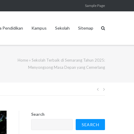
Sample Page
a Pendidikan
Kampus
Sekolah
Sitemap
Home
»
Sekolah Terbaik di Semarang Tahun 2025:
Menyongsong Masa Depan yang Cemerlang
Post
navigation
Search
SEARCH