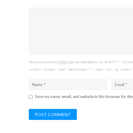
You may use these
HTML
tags and attributes:
<a href="" title
<cite> <code> <del datetime=""> <em> <i> <q cite="
Save my name, email, and website in this browser for th