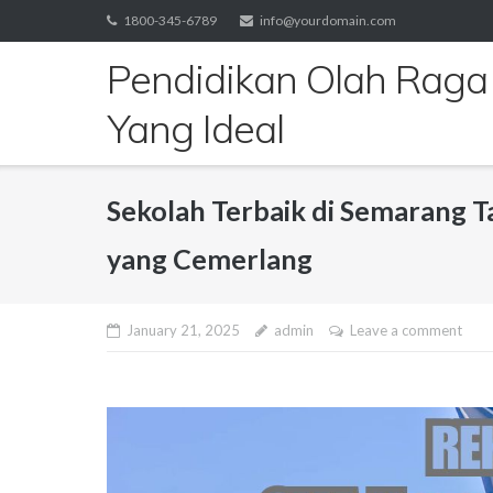
Skip
1800-345-6789
info@yourdomain.com
to
Pendidikan Olah Raga
content
Yang Ideal
Sekolah Terbaik di Semarang
yang Cemerlang
January 21, 2025
admin
Leave a comment