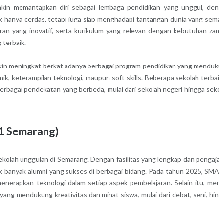
akin memantapkan diri sebagai lembaga pendidikan yang unggul, de
 hanya cerdas, tetapi juga siap menghadapi tantangan dunia yang sem
aran yang inovatif, serta kurikulum yang relevan dengan kebutuhan za
 terbaik.
akin meningkat berkat adanya berbagai program pendidikan yang mendu
, keterampilan teknologi, maupun soft skills. Beberapa sekolah terbai
rbagai pendekatan yang berbeda, mulai dari sekolah negeri hingga sek
1 Semarang)
ekolah unggulan di Semarang. Dengan fasilitas yang lengkap dan pengaj
ak banyak alumni yang sukses di berbagai bidang. Pada tahun 2025, SM
nerapkan teknologi dalam setiap aspek pembelajaran. Selain itu, me
ng mendukung kreativitas dan minat siswa, mulai dari debat, seni, hi