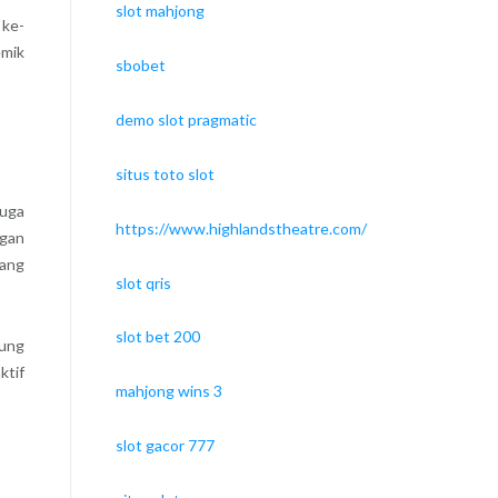
slot mahjong
 ke-
emik
sbobet
demo slot pragmatic
situs toto slot
juga
https://www.highlandstheatre.com/
ngan
rang
slot qris
slot bet 200
kung
ktif
mahjong wins 3
slot gacor 777