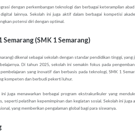
egrasi dengan perkembangan teknologi dan berbagai keterampilan abad
gital lainnya. Sekolah ini juga aktif dalam berbagai kompetisi akad
kan potensi diri dengan optimal.
 1 Semarang (SMK 1 Semarang)
ang) dikenal sebagai sekolah dengan standar pendidikan tinggi, yang 
s belajarnya. Di tahun 2025, sekolah ini semakin fokus pada pengemba
pembelajaran yang inovatif dan berbasis pada teknologi, SMK 1 Sema
ng kompeten dan berbudi pekerti luhur.
ah ini juga menawarkan berbagai program ekstrakurikuler yang mendu
, seperti pelatihan kepemimpinan dan kegiatan sosial. Sekolah ini juga a
sional, yang memberikan pengalaman global bagi para siswanya.
g