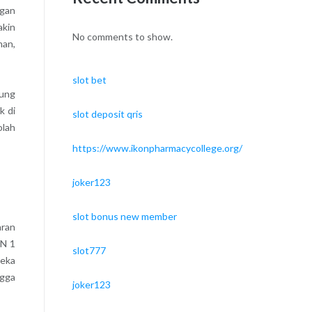
ngan
akin
No comments to show.
man,
slot bet
kung
k di
slot deposit qris
olah
https://www.ikonpharmacycollege.org/
joker123
slot bonus new member
aran
AN 1
slot777
reka
ngga
joker123