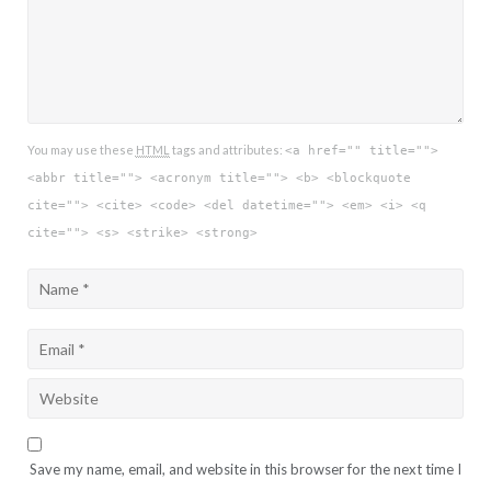
You may use these
HTML
tags and attributes:
<a href="" title="">
<abbr title=""> <acronym title=""> <b> <blockquote
cite=""> <cite> <code> <del datetime=""> <em> <i> <q
cite=""> <s> <strike> <strong>
Save my name, email, and website in this browser for the next time I