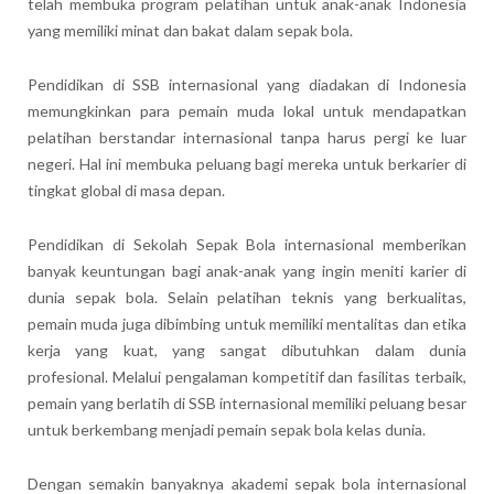
telah membuka program pelatihan untuk anak-anak Indonesia
yang memiliki minat dan bakat dalam sepak bola.
Pendidikan di SSB internasional yang diadakan di Indonesia
memungkinkan para pemain muda lokal untuk mendapatkan
pelatihan berstandar internasional tanpa harus pergi ke luar
negeri. Hal ini membuka peluang bagi mereka untuk berkarier di
tingkat global di masa depan.
Pendidikan di Sekolah Sepak Bola internasional memberikan
banyak keuntungan bagi anak-anak yang ingin meniti karier di
dunia sepak bola. Selain pelatihan teknis yang berkualitas,
pemain muda juga dibimbing untuk memiliki mentalitas dan etika
kerja yang kuat, yang sangat dibutuhkan dalam dunia
profesional. Melalui pengalaman kompetitif dan fasilitas terbaik,
pemain yang berlatih di SSB internasional memiliki peluang besar
untuk berkembang menjadi pemain sepak bola kelas dunia.
Dengan semakin banyaknya akademi sepak bola internasional