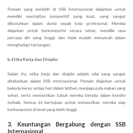
Pemain yang berlatih di SSB internasional diajarkan untuk
memiliki mentalitas kompetitif yang kuat, yang sangat
dibutuhkan dalam dunia sepak bola profesional. Mereka
diajarkan untuk berkompetisi secara sehat, memiliki rasa
percaya diri yang tinggi, dan tidak mudah menyerah dalam
menghadapi tantangan.
b. Etika Kerja dan Disiplin
Selain itu, etika kerja dan disiplin adalah nilai yang sangat
ditekankan dalam SSB internasional. Pemain diajarkan untuk
bekerja keras setiap hari dalam latihan, menjaga pola makan yang
sehat, serta memastikan tubuh mereka berada dalam kondisi
terbaik. Semua ini bertujuan untuk memastikan mereka siap
berkompetisi di level yang lebih tinggi.
3.
Keuntungan Bergabung dengan SSB
Internasional