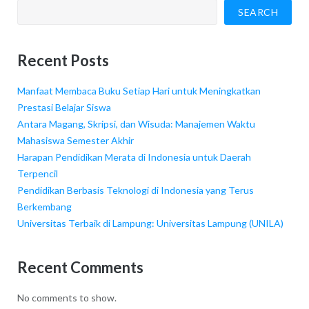
SEARCH
Recent Posts
Manfaat Membaca Buku Setiap Hari untuk Meningkatkan
Prestasi Belajar Siswa
Antara Magang, Skripsi, dan Wisuda: Manajemen Waktu
Mahasiswa Semester Akhir
Harapan Pendidikan Merata di Indonesia untuk Daerah
Terpencil
Pendidikan Berbasis Teknologi di Indonesia yang Terus
Berkembang
Universitas Terbaik di Lampung: Universitas Lampung (UNILA)
Recent Comments
No comments to show.