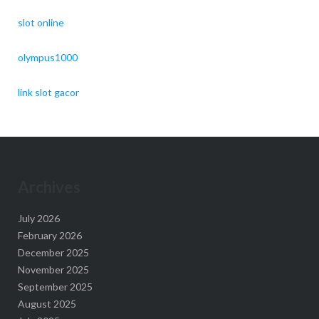
slot online
olympus1000
link slot gacor
Archives
July 2026
February 2026
December 2025
November 2025
September 2025
August 2025