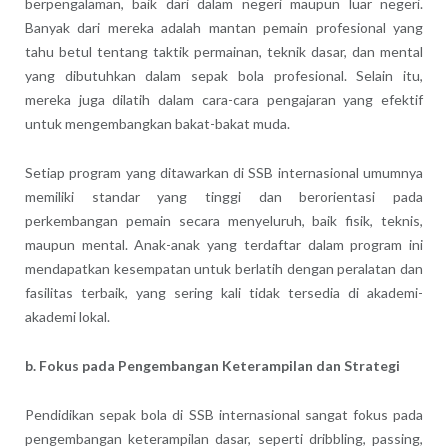
berpengalaman, baik dari dalam negeri maupun luar negeri.
Banyak dari mereka adalah mantan pemain profesional yang
tahu betul tentang taktik permainan, teknik dasar, dan mental
yang dibutuhkan dalam sepak bola profesional. Selain itu,
mereka juga dilatih dalam cara-cara pengajaran yang efektif
untuk mengembangkan bakat-bakat muda.
Setiap program yang ditawarkan di SSB internasional umumnya
memiliki standar yang tinggi dan berorientasi pada
perkembangan pemain secara menyeluruh, baik fisik, teknis,
maupun mental. Anak-anak yang terdaftar dalam program ini
mendapatkan kesempatan untuk berlatih dengan peralatan dan
fasilitas terbaik, yang sering kali tidak tersedia di akademi-
akademi lokal.
b. Fokus pada Pengembangan Keterampilan dan Strategi
Pendidikan sepak bola di SSB internasional sangat fokus pada
pengembangan keterampilan dasar, seperti dribbling, passing,