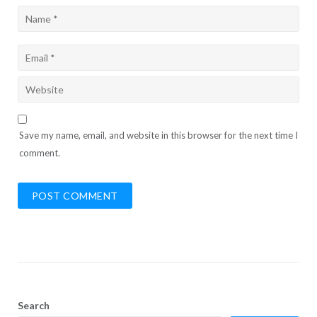
Save my name, email, and website in this browser for the next time I
comment.
Search