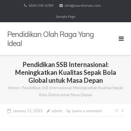
Skip
1800-345-6789
info@yourdomain.com
to
Sample Page
content
Pendidikan Olah Raga Yang
Ideal
Pendidikan SSB Internasional:
Meningkatkan Kualitas Sepak Bola
Global untuk Masa Depan
Home
»
Pendidikan SSB Internasional: Meningkatkan Kualitas Sepak
Bola Global untuk Masa Depan
Post
January 11, 2025
admin
Leave a comment
navig