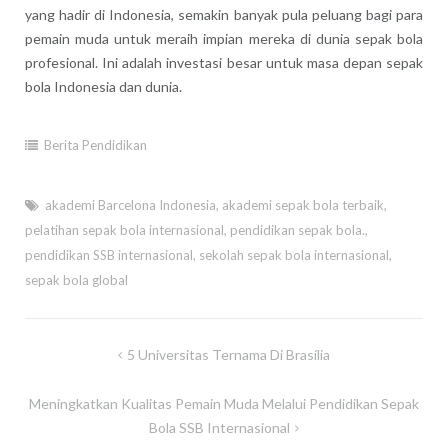
yang hadir di Indonesia, semakin banyak pula peluang bagi para
pemain muda untuk meraih impian mereka di dunia sepak bola
profesional. Ini adalah investasi besar untuk masa depan sepak
bola Indonesia dan dunia.
Berita Pendidikan
akademi Barcelona Indonesia
,
akademi sepak bola terbaik
,
pelatihan sepak bola internasional
,
pendidikan sepak bola.
,
pendidikan SSB internasional
,
sekolah sepak bola internasional
,
sepak bola global
Post
5 Universitas Ternama Di Brasília
navigation
Meningkatkan Kualitas Pemain Muda Melalui Pendidikan Sepak
Bola SSB Internasional