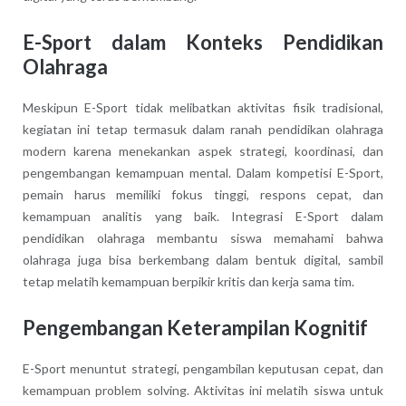
E-Sport dalam Konteks Pendidikan
Olahraga
Meskipun E-Sport tidak melibatkan aktivitas fisik tradisional,
kegiatan ini tetap termasuk dalam ranah pendidikan olahraga
modern karena menekankan aspek strategi, koordinasi, dan
pengembangan kemampuan mental. Dalam kompetisi E-Sport,
pemain harus memiliki fokus tinggi, respons cepat, dan
kemampuan analitis yang baik. Integrasi E-Sport dalam
pendidikan olahraga membantu siswa memahami bahwa
olahraga juga bisa berkembang dalam bentuk digital, sambil
tetap melatih kemampuan berpikir kritis dan kerja sama tim.
Pengembangan Keterampilan Kognitif
E-Sport menuntut strategi, pengambilan keputusan cepat, dan
kemampuan problem solving. Aktivitas ini melatih siswa untuk