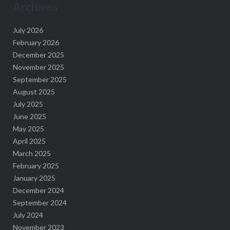
Archives
July 2026
February 2026
December 2025
November 2025
September 2025
August 2025
July 2025
June 2025
May 2025
April 2025
March 2025
February 2025
January 2025
December 2024
September 2024
July 2024
November 2023