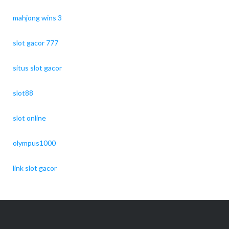
mahjong wins 3
slot gacor 777
situs slot gacor
slot88
slot online
olympus1000
link slot gacor