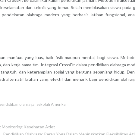
kan CrossFit ke dalam kurikulum pendidikan jasmani. Metode ini disesua
keselamatan dan teknik yang benar. Selain membiasakan siswa pada 
 pendekatan olahraga modern yang berbasis latihan fungsional, anal
an manfaat yang luas, baik fisik maupun mental, bagi siswa. Metode
lin, dan kerja sama tim. Integrasi CrossFit dalam pendidikan olahraga mo
angguh, dan keterampilan sosial yang berguna sepanjang hidup. De
i alternatif latihan yang efektif dan menarik bagi pendidikan olahrag
pendidikan olahraga
,
sekolah Amerika
 Monitoring Kesehatan Atlet
Pendidikan Olahraga: Peran Yoga Dalam Meningkatkan Fleksibilitas Atl