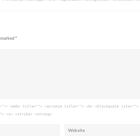
e marked
*
=""> <abbr title=""> <acronym title=""> <b> <blockquote cite="">
"> <s> <strike> <strong>