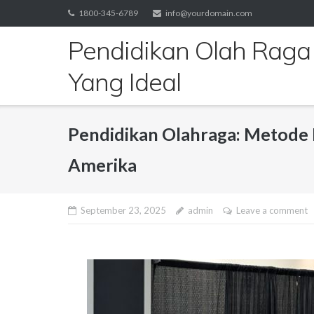
Skip
1800-345-6789
info@yourdomain.com
to
Pendidikan Olah Raga
content
Yang Ideal
Pendidikan Olahraga: Metode L
Amerika
September 23, 2025
admin
Leave a comment