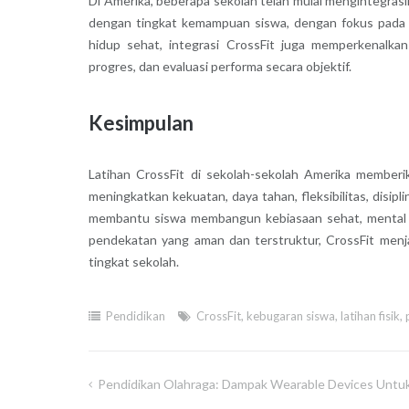
Di Amerika, beberapa sekolah telah mulai mengintegrasi
dengan tingkat kemampuan siswa, dengan fokus pada 
hidup sehat, integrasi CrossFit juga memperkenalkan
progres, dan evaluasi performa secara objektif.
Kesimpulan
Latihan CrossFit di sekolah-sekolah Amerika memberik
meningkatkan kekuatan, daya tahan, fleksibilitas, disip
membantu siswa membangun kebiasaan sehat, mental t
pendekatan yang aman dan terstruktur, CrossFit menjad
tingkat sekolah.
Pendidikan
CrossFit
,
kebugaran siswa
,
latihan fisik
,
Pendidikan Olahraga: Dampak Wearable Devices Untuk
Post