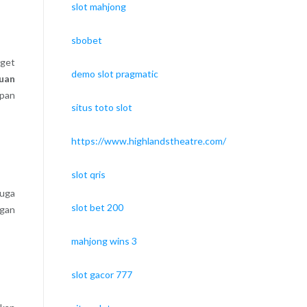
slot mahjong
sbobet
rget
demo slot pragmatic
uan
upan
situs toto slot
https://www.highlandstheatre.com/
slot qris
juga
slot bet 200
ngan
mahjong wins 3
slot gacor 777