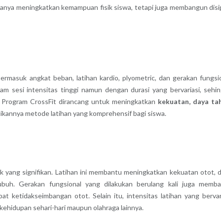
 hanya meningkatkan kemampuan fisik siswa, tetapi juga membangun disip
ermasuk angkat beban, latihan kardio, plyometric, dan gerakan fungsi
alam sesi intensitas tinggi namun dengan durasi yang bervariasi, sehi
 Program CrossFit dirancang untuk meningkatkan
kekuatan, daya ta
dikannya metode latihan yang komprehensif bagi siswa.
k yang signifikan. Latihan ini membantu meningkatkan kekuatan otot, 
tubuh. Gerakan fungsional yang dilakukan berulang kali juga memb
t ketidakseimbangan otot. Selain itu, intensitas latihan yang bervar
kehidupan sehari-hari maupun olahraga lainnya.