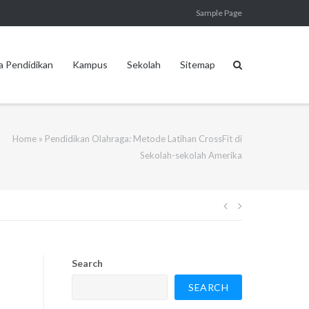
Sample Page
a Pendidikan
Kampus
Sekolah
Sitemap
Home
»
Pendidikan Olahraga: Metode Latihan CrossFit di
Sekolah-sekolah Amerika
Post
navigation
Search
SEARCH