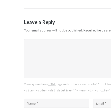
navigation
Leave a Reply
Your email address will not be published.
Required fields ar
You may use these
HTML
tags and attributes:
<a href="" title
<cite> <code> <del datetime=""> <em> <i> <q cite="