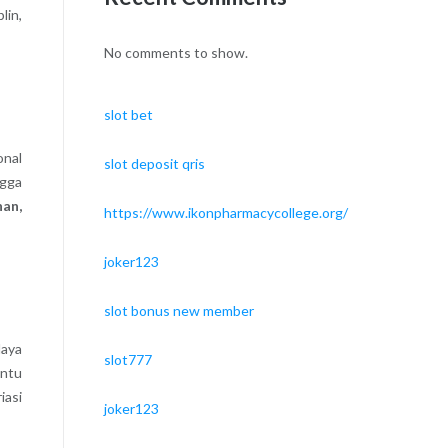
lin,
No comments to show.
slot bet
onal
slot deposit qris
ngga
han,
https://www.ikonpharmacycollege.org/
joker123
slot bonus new member
daya
slot777
antu
iasi
joker123