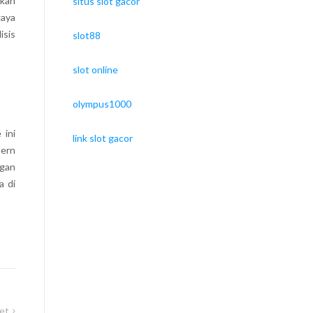
ikan
situs slot gacor
gaya
isis
slot88
slot online
olympus1000
 ini
link slot gacor
dern
ngan
a di
et