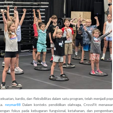
uatan, kardio, dan fleksibilitas dalam satu program, telah menjadi pop
ka.
neymar88
Dalam konteks pendidikan olahraga, CrossFit menawa
, dengan fokus pada kebugaran fungsional, ketahanan, dan pengemba