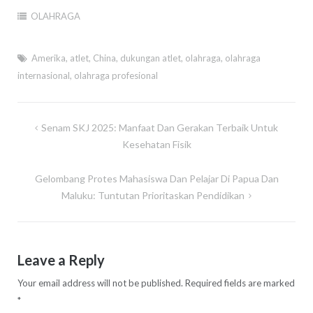
OLAHRAGA
Amerika
,
atlet
,
China
,
dukungan atlet
,
olahraga
,
olahraga
internasional
,
olahraga profesional
Post
Senam SKJ 2025: Manfaat Dan Gerakan Terbaik Untuk
navigation
Kesehatan Fisik
Gelombang Protes Mahasiswa Dan Pelajar Di Papua Dan
Maluku: Tuntutan Prioritaskan Pendidikan
Leave a Reply
Your email address will not be published.
Required fields are marked
*