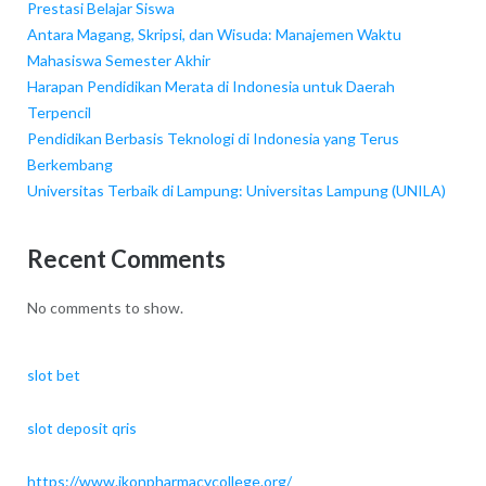
Prestasi Belajar Siswa
Antara Magang, Skripsi, dan Wisuda: Manajemen Waktu
Mahasiswa Semester Akhir
Harapan Pendidikan Merata di Indonesia untuk Daerah
Terpencil
Pendidikan Berbasis Teknologi di Indonesia yang Terus
Berkembang
Universitas Terbaik di Lampung: Universitas Lampung (UNILA)
Recent Comments
No comments to show.
slot bet
slot deposit qris
https://www.ikonpharmacycollege.org/