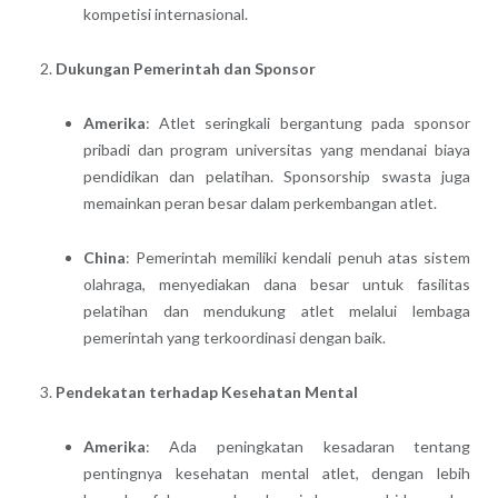
kompetisi internasional.
Dukungan Pemerintah dan Sponsor
Amerika
: Atlet seringkali bergantung pada sponsor
pribadi dan program universitas yang mendanai biaya
pendidikan dan pelatihan. Sponsorship swasta juga
memainkan peran besar dalam perkembangan atlet.
China
: Pemerintah memiliki kendali penuh atas sistem
olahraga, menyediakan dana besar untuk fasilitas
pelatihan dan mendukung atlet melalui lembaga
pemerintah yang terkoordinasi dengan baik.
Pendekatan terhadap Kesehatan Mental
Amerika
: Ada peningkatan kesadaran tentang
pentingnya kesehatan mental atlet, dengan lebih