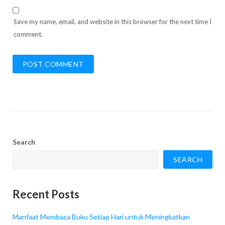
Save my name, email, and website in this browser for the next time I
comment.
Search
SEARCH
Recent Posts
Manfaat Membaca Buku Setiap Hari untuk Meningkatkan