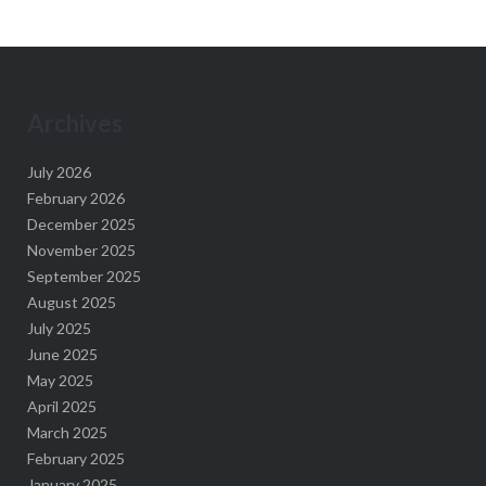
Archives
July 2026
February 2026
December 2025
November 2025
September 2025
August 2025
July 2025
June 2025
May 2025
April 2025
March 2025
February 2025
January 2025