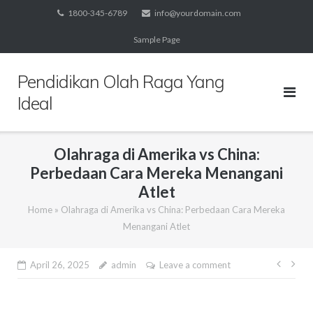
Skip
1800-345-6789
info@yourdomain.com
to
Sample Page
content
Pendidikan Olah Raga Yang
Ideal
Olahraga di Amerika vs China:
Perbedaan Cara Mereka Menangani
Atlet
Home
»
Olahraga di Amerika vs China: Perbedaan Cara Mereka
Menangani Atlet
Post
April 26, 2025
admin
Leave a comment
navig