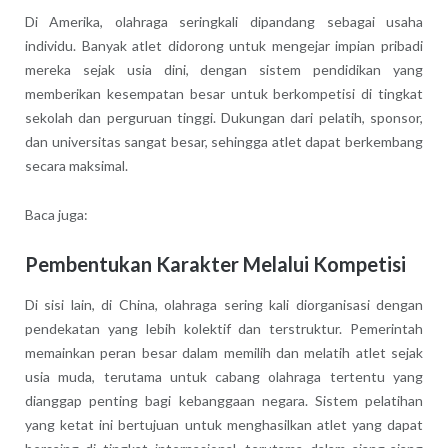
Di Amerika, olahraga seringkali dipandang sebagai usaha
individu. Banyak atlet didorong untuk mengejar impian pribadi
mereka sejak usia dini, dengan sistem pendidikan yang
memberikan kesempatan besar untuk berkompetisi di tingkat
sekolah dan perguruan tinggi. Dukungan dari pelatih, sponsor,
dan universitas sangat besar, sehingga atlet dapat berkembang
secara maksimal.
Baca juga:
Pembentukan Karakter Melalui Kompetisi
Di sisi lain, di China, olahraga sering kali diorganisasi dengan
pendekatan yang lebih kolektif dan terstruktur. Pemerintah
memainkan peran besar dalam memilih dan melatih atlet sejak
usia muda, terutama untuk cabang olahraga tertentu yang
dianggap penting bagi kebanggaan negara. Sistem pelatihan
yang ketat ini bertujuan untuk menghasilkan atlet yang dapat