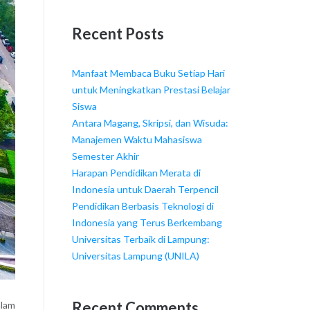
Recent Posts
Manfaat Membaca Buku Setiap Hari
untuk Meningkatkan Prestasi Belajar
Siswa
Antara Magang, Skripsi, dan Wisuda:
Manajemen Waktu Mahasiswa
Semester Akhir
Harapan Pendidikan Merata di
Indonesia untuk Daerah Terpencil
Pendidikan Berbasis Teknologi di
Indonesia yang Terus Berkembang
Universitas Terbaik di Lampung:
Universitas Lampung (UNILA)
Recent Comments
alam