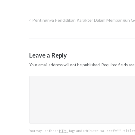
Pentingnya Pendidikan Karakter Dalam Membangun Gen
Post
navigation
Leave a Reply
Your email address will not be published.
Required fields ar
You may use these
HTML
tags and attributes:
<a href="" title