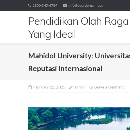
Skip
1800-345-6789
info@yourdomain.com
to
Pendidikan Olah Raga
content
Yang Ideal
Mahidol University: Universit
Reputasi Internasional
February 22, 2025
admin
Leave a comment