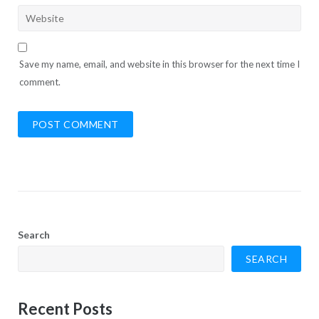
Save my name, email, and website in this browser for the next time I
comment.
Search
SEARCH
Recent Posts