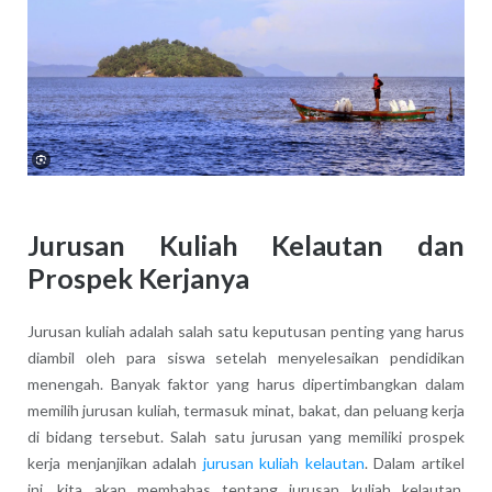
Jurusan Kuliah Kelautan dan
Prospek Kerjanya
Jurusan kuliah adalah salah satu keputusan penting yang harus
diambil oleh para siswa setelah menyelesaikan pendidikan
menengah. Banyak faktor yang harus dipertimbangkan dalam
memilih jurusan kuliah, termasuk minat, bakat, dan peluang kerja
di bidang tersebut. Salah satu jurusan yang memiliki prospek
kerja menjanjikan adalah
jurusan kuliah kelautan
. Dalam artikel
ini, kita akan membahas tentang jurusan kuliah kelautan,