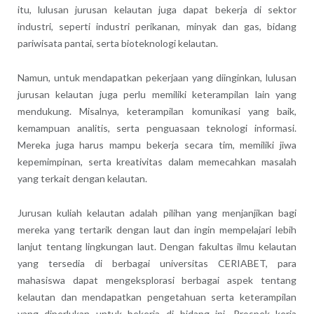
itu, lulusan jurusan kelautan juga dapat bekerja di sektor
industri, seperti industri perikanan, minyak dan gas, bidang
pariwisata pantai, serta bioteknologi kelautan.
Namun, untuk mendapatkan pekerjaan yang diinginkan, lulusan
jurusan kelautan juga perlu memiliki keterampilan lain yang
mendukung. Misalnya, keterampilan komunikasi yang baik,
kemampuan analitis, serta penguasaan teknologi informasi.
Mereka juga harus mampu bekerja secara tim, memiliki jiwa
kepemimpinan, serta kreativitas dalam memecahkan masalah
yang terkait dengan kelautan.
Jurusan kuliah kelautan adalah pilihan yang menjanjikan bagi
mereka yang tertarik dengan laut dan ingin mempelajari lebih
lanjut tentang lingkungan laut. Dengan fakultas ilmu kelautan
yang tersedia di berbagai universitas CERIABET, para
mahasiswa dapat mengeksplorasi berbagai aspek tentang
kelautan dan mendapatkan pengetahuan serta keterampilan
yang diperlukan untuk bekerja di bidang ini. Prospek kerja