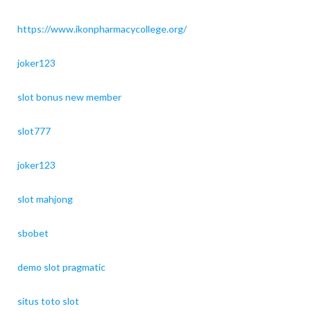
https://www.ikonpharmacycollege.org/
joker123
slot bonus new member
slot777
joker123
slot mahjong
sbobet
demo slot pragmatic
situs toto slot