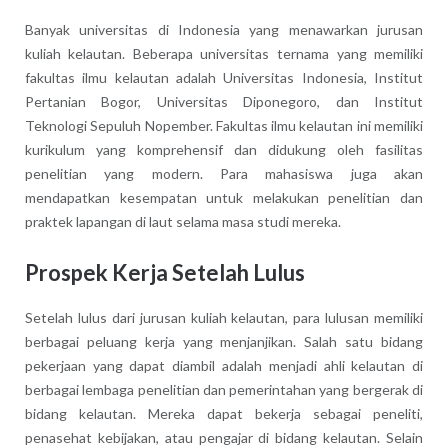
Banyak universitas di Indonesia yang menawarkan jurusan
kuliah kelautan. Beberapa universitas ternama yang memiliki
fakultas ilmu kelautan adalah Universitas Indonesia, Institut
Pertanian Bogor, Universitas Diponegoro, dan Institut
Teknologi Sepuluh Nopember. Fakultas ilmu kelautan ini memiliki
kurikulum yang komprehensif dan didukung oleh fasilitas
penelitian yang modern. Para mahasiswa juga akan
mendapatkan kesempatan untuk melakukan penelitian dan
praktek lapangan di laut selama masa studi mereka.
Prospek Kerja Setelah Lulus
Setelah lulus dari jurusan kuliah kelautan, para lulusan memiliki
berbagai peluang kerja yang menjanjikan. Salah satu bidang
pekerjaan yang dapat diambil adalah menjadi ahli kelautan di
berbagai lembaga penelitian dan pemerintahan yang bergerak di
bidang kelautan. Mereka dapat bekerja sebagai peneliti,
penasehat kebijakan, atau pengajar di bidang kelautan. Selain