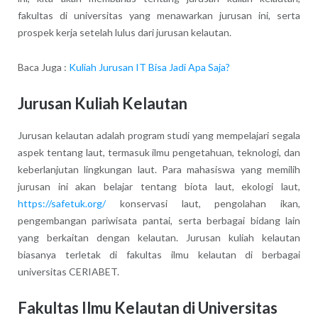
fakultas di universitas yang menawarkan jurusan ini, serta
prospek kerja setelah lulus dari jurusan kelautan.
Baca Juga :
Kuliah Jurusan IT Bisa Jadi Apa Saja?
Jurusan Kuliah Kelautan
Jurusan kelautan adalah program studi yang mempelajari segala
aspek tentang laut, termasuk ilmu pengetahuan, teknologi, dan
keberlanjutan lingkungan laut. Para mahasiswa yang memilih
jurusan ini akan belajar tentang biota laut, ekologi laut,
https://safetuk.org/
konservasi laut, pengolahan ikan,
pengembangan pariwisata pantai, serta berbagai bidang lain
yang berkaitan dengan kelautan. Jurusan kuliah kelautan
biasanya terletak di fakultas ilmu kelautan di berbagai
universitas CERIABET.
Fakultas Ilmu Kelautan di Universitas