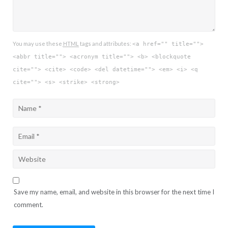
You may use these
HTML
tags and attributes:
<a href="" title="">
<abbr title=""> <acronym title=""> <b> <blockquote
cite=""> <cite> <code> <del datetime=""> <em> <i> <q
cite=""> <s> <strike> <strong>
Save my name, email, and website in this browser for the next time I
comment.