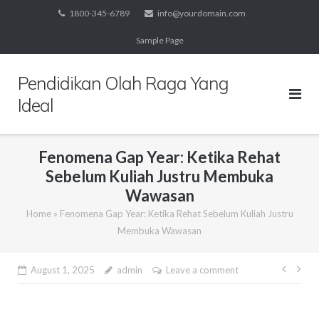
Skip
1800-345-6789
info@yourdomain.com
to
Sample Page
content
Pendidikan Olah Raga Yang
Ideal
Fenomena Gap Year: Ketika Rehat
Sebelum Kuliah Justru Membuka
Wawasan
Home
»
Fenomena Gap Year: Ketika Rehat Sebelum Kuliah Justru
Membuka Wawasan
Post
August 1, 2025
admin
Leave a comment
navig