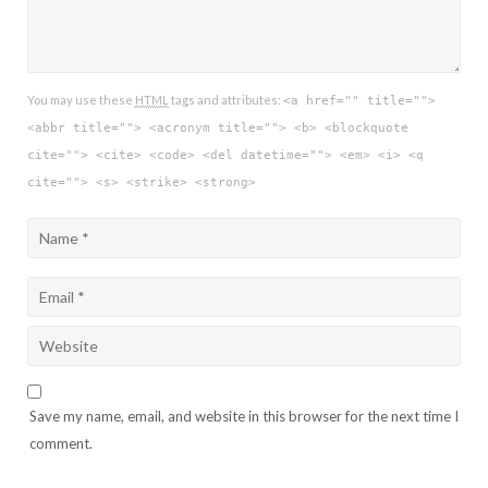
You may use these
HTML
tags and attributes:
<a href="" title="">
<abbr title=""> <acronym title=""> <b> <blockquote
cite=""> <cite> <code> <del datetime=""> <em> <i> <q
cite=""> <s> <strike> <strong>
Save my name, email, and website in this browser for the next time I
comment.