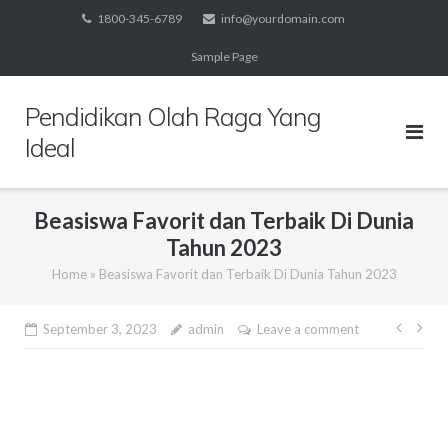
Skip
1800-345-6789
info@yourdomain.com
to
Sample Page
content
Pendidikan Olah Raga Yang
Ideal
Beasiswa Favorit dan Terbaik Di Dunia
Tahun 2023
Home
»
Beasiswa Favorit dan Terbaik Di Dunia Tahun 2023
Post
September 3, 2023
admin
Leave a comment
navig