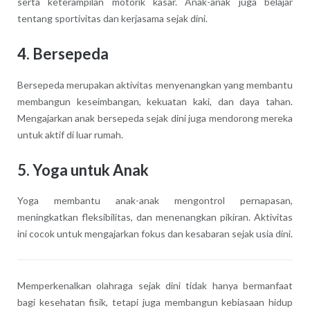
serta keterampilan motorik kasar. Anak-anak juga belajar
tentang sportivitas dan kerjasama sejak dini.
4.
Bersepeda
Bersepeda merupakan aktivitas menyenangkan yang membantu
membangun keseimbangan, kekuatan kaki, dan daya tahan.
Mengajarkan anak bersepeda sejak dini juga mendorong mereka
untuk aktif di luar rumah.
5.
Yoga untuk Anak
Yoga membantu anak-anak mengontrol pernapasan,
meningkatkan fleksibilitas, dan menenangkan pikiran. Aktivitas
ini cocok untuk mengajarkan fokus dan kesabaran sejak usia dini.
Memperkenalkan olahraga sejak dini tidak hanya bermanfaat
bagi kesehatan fisik, tetapi juga membangun kebiasaan hidup