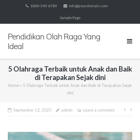
Skip
1800-345-6789
info@yourdomain.com
to
Sample Page
content
Pendidikan Olah Raga Yang
Ideal
5 Olahraga Terbaik untuk Anak dan Baik
di Terapakan Sejak dini
Home
»
5 Olahraga Terbaik untuk Anak dan Baik di Terapakan Sejak
dini
Post
September 12, 2025
admin
Leave a comment
navig