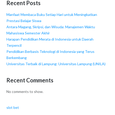
Recent Posts
Manfaat Membaca Buku Setiap Hari untuk Meningkatkan
Prestasi Belajar Siswa
Antara Magang, Skripsi, dan Wisuda: Manajemen Waktu
Mahasiswa Semester Akhir
Harapan Pendidikan Merata di Indonesia untuk Daerah
Terpencil
Pendidikan Berbasis Teknologi di Indonesia yang Terus
Berkembang
Universitas Terbaik di Lampung: Universitas Lampung (UNILA)
Recent Comments
No comments to show.
slot bet