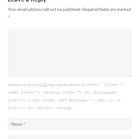
Your email address will not be published.
Required fields are marked
*
You may use these
HTML
tags and attributes:
<a href="" title="">
<abbr title=""> <acronym title=""> <b> <blockquote
cite=""> <cite> <code> <del datetime=""> <em> <i> <q
cite=""> <s> <strike> <strong>