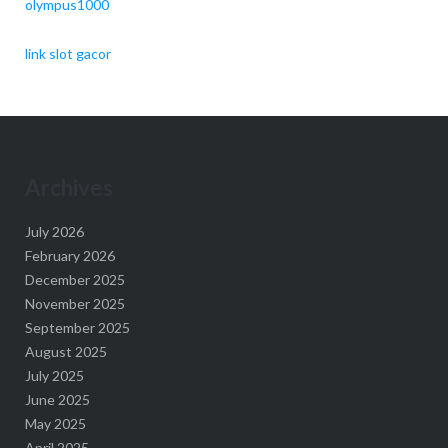
olympus1000
link slot gacor
Archives
July 2026
February 2026
December 2025
November 2025
September 2025
August 2025
July 2025
June 2025
May 2025
April 2025