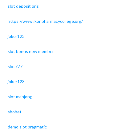
slot deposit qris
https://www.ikonpharmacycollege.org/
joker123
slot bonus new member
slot777
joker123
slot mahjong
sbobet
demo slot pragmatic