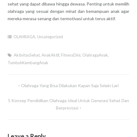
sehat yang dapat dibawa hingga dewasa. Penting untuk memilih
olahraga yang sesuai dengan minat dan kemampuan anak agar
mereka merasa senang dan termotivasi untuk terus aktif.
OLAHRAGA
,
Uncategorized
AktivitasSehat
,
AnakAktif
,
FitnessDini
,
OlahragaAnak
,
TumbuhKembangAnak
Post
Olahraga Yang Bisa Dilakukan Kapan Saja Selain Lari
navigation
5 Konsep Pendidikan Olahraga Ideal Untuk Generasi Sehat Dan
Berprestasi
Leave a Reply