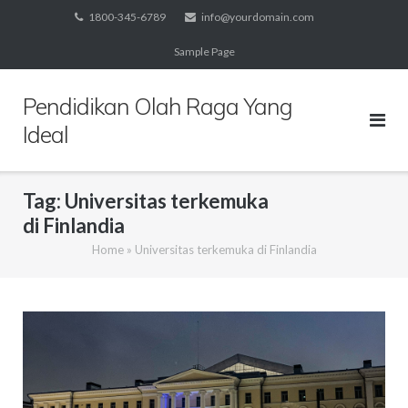
Skip
1800-345-6789
info@yourdomain.com
to
Sample Page
content
Pendidikan Olah Raga Yang
Ideal
Tag:
Universitas terkemuka
di Finlandia
Home
»
Universitas terkemuka di Finlandia