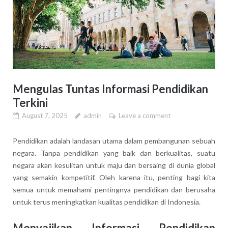
Mengulas Tuntas Informasi Pendidikan
Terkini
August 7, 2025
admin
Leave a comment
Pendidikan adalah landasan utama dalam pembangunan sebuah
negara. Tanpa pendidikan yang baik dan berkualitas, suatu
negara akan kesulitan untuk maju dan bersaing di dunia global
yang semakin kompetitif. Oleh karena itu, penting bagi kita
semua untuk memahami pentingnya pendidikan dan berusaha
untuk terus meningkatkan kualitas pendidikan di Indonesia.
Menyajikan Informasi Pendidikan