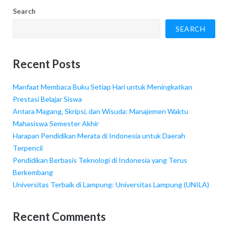
Search
SEARCH
Recent Posts
Manfaat Membaca Buku Setiap Hari untuk Meningkatkan
Prestasi Belajar Siswa
Antara Magang, Skripsi, dan Wisuda: Manajemen Waktu
Mahasiswa Semester Akhir
Harapan Pendidikan Merata di Indonesia untuk Daerah
Terpencil
Pendidikan Berbasis Teknologi di Indonesia yang Terus
Berkembang
Universitas Terbaik di Lampung: Universitas Lampung (UNILA)
Recent Comments