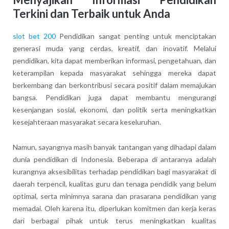
Terkini dan Terbaik untuk Anda
slot bet 200
Pendidikan sangat penting untuk menciptakan
generasi muda yang cerdas, kreatif, dan inovatif. Melalui
pendidikan, kita dapat memberikan informasi, pengetahuan, dan
keterampilan kepada masyarakat sehingga mereka dapat
berkembang dan berkontribusi secara positif dalam memajukan
bangsa. Pendidikan juga dapat membantu mengurangi
kesenjangan sosial, ekonomi, dan politik serta meningkatkan
kesejahteraan masyarakat secara keseluruhan.
Namun, sayangnya masih banyak tantangan yang dihadapi dalam
dunia pendidikan di Indonesia. Beberapa di antaranya adalah
kurangnya aksesibilitas terhadap pendidikan bagi masyarakat di
daerah terpencil, kualitas guru dan tenaga pendidik yang belum
optimal, serta minimnya sarana dan prasarana pendidikan yang
memadai. Oleh karena itu, diperlukan komitmen dan kerja keras
dari berbagai pihak untuk terus meningkatkan kualitas