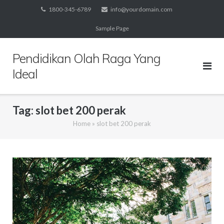
Skip
1800-345-6789
info@yourdomain.com
to
Sample Page
content
Pendidikan Olah Raga Yang
Ideal
Tag:
slot bet 200 perak
Home
»
slot bet 200 perak