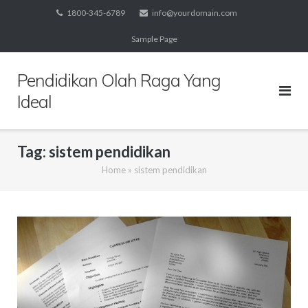
Skip
1800-345-6789
info@yourdomain.com
to
Sample Page
content
Pendidikan Olah Raga Yang
Ideal
Tag:
sistem pendidikan
Home
»
sistem pendidikan