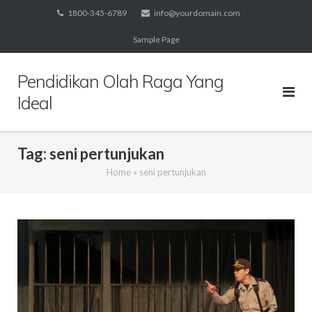
Skip
1800-345-6789
info@yourdomain.com
to
Sample Page
content
Pendidikan Olah Raga Yang
Ideal
Tag:
seni pertunjukan
Home
»
seni pertunjukan