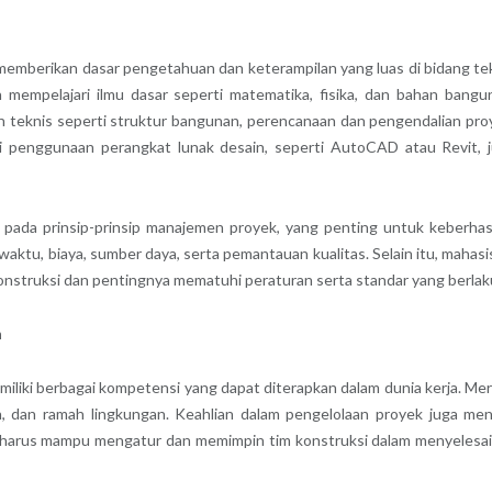
memberikan dasar pengetahuan dan keterampilan yang luas di bidang te
n mempelajari ilmu dasar seperti matematika, fisika, dan bahan bangu
h teknis seperti struktur bangunan, perencanaan dan pengendalian pro
nai penggunaan perangkat lunak desain, seperti AutoCAD atau Revit, 
 pada prinsip-prinsip manajemen proyek, yang penting untuk keberhas
waktu, biaya, sumber daya, serta pemantauan kualitas. Selain itu, mahas
 konstruksi dan pentingnya mematuhi peraturan serta standar yang berlak
n
iliki berbagai kompetensi yang dapat diterapkan dalam dunia kerja. Me
 dan ramah lingkungan. Keahlian dalam pengelolaan proyek juga men
ini harus mampu mengatur dan memimpin tim konstruksi dalam menyelesa