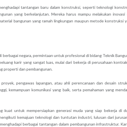
menghadapi tantangan baru dalam konstruksi, seperti teknologi konstr
gunan yang berkelanjutan. Mereka harus mampu melakukan inovasi
material bangunan yang ramah lingkungan maupun metode konstruksi 
 berbagai negara, permintaan untuk profesional di bidang Teknik Bang
luang karir yang sangat luas, mulai dari bekerja di perusahaan kontrak
ang properti dan pembangunan.
r proyek, pengawas lapangan, atau ahli perencanaan dan desain struk
 tinggi, kemampuan komunikasi yang baik, serta pemahaman yang mend
g kuat untuk mempersiapkan generasi muda yang siap bekerja di d
gikuti kemajuan teknologi dan tuntutan industri, lulusan dari jurusan
k menghadapi berbagai tantangan dalam pembangunan infrastruktur. Kari