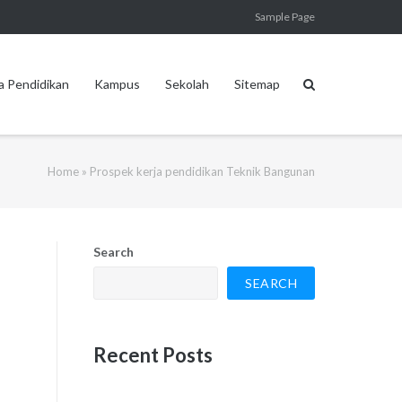
Sample Page
a Pendidikan
Kampus
Sekolah
Sitemap
Home
»
Prospek kerja pendidikan Teknik Bangunan
Search
SEARCH
Recent Posts