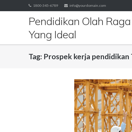
Skip
1800-345-6789
info@yourdomain.com
to
Pendidikan Olah Raga
content
Yang Ideal
Tag:
Prospek kerja pendidikan