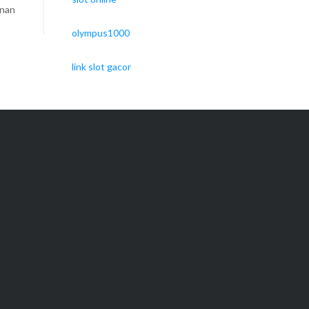
unan
olympus1000
link slot gacor