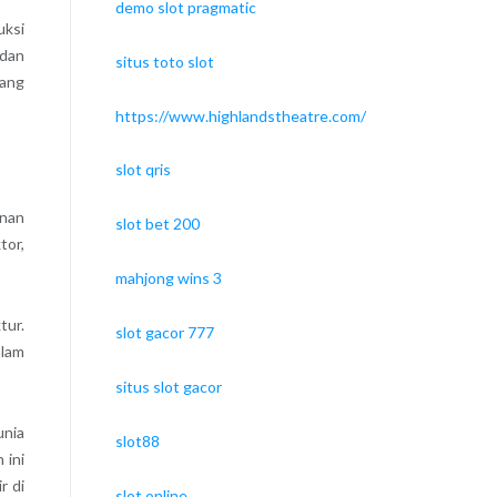
demo slot pragmatic
uksi
 dan
situs toto slot
yang
https://www.highlandstheatre.com/
slot qris
unan
slot bet 200
tor,
mahjong wins 3
tur.
slot gacor 777
alam
situs slot gacor
unia
slot88
 ini
r di
slot online