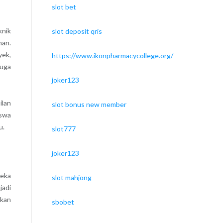
slot bet
knik
slot deposit qris
nan.
yek,
https://www.ikonpharmacycollege.org/
juga
joker123
ilan
slot bonus new member
iswa
u.
slot777
joker123
reka
slot mahjong
jadi
ikan
sbobet