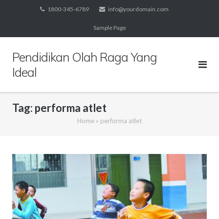
Skip
1800-345-6789
info@yourdomain.com
to
Sample Page
content
Pendidikan Olah Raga Yang
Ideal
Tag:
performa atlet
Home
»
performa atlet