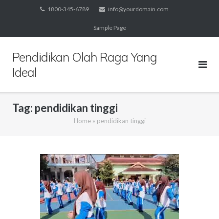
Skip
1800-345-6789
info@yourdomain.com
to
Sample Page
content
Pendidikan Olah Raga Yang
Ideal
Tag:
pendidikan tinggi
Home
»
pendidikan tinggi