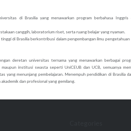
versitas di Brasília yang menawarkan program berbahasa Inggris
akaan canggih, laboratorium riset, serta ruang belajar yang nyaman.
n tinggi di Brasília berkontribusi dalam pengembangan ilmu pengetahuan
 dengan deretan universitas ternama yang menawarkan berbagai pro
UnB maupun institusi swasta seperti UniCEUB dan UCB, semuanya memi
litas yang menunjang pembelajaran. Menempuh pendidikan di Brasília d
 akademik dan profesional yang gemilang.
Categories