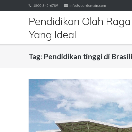
Skip
1800-345-6789
info@yourdomain.com
to
Pendidikan Olah Raga
content
Yang Ideal
Tag:
Pendidikan tinggi di Brasíl