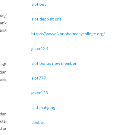
slot bet
bagi
slot deposit qris
arik
yang
https://www.ikonpharmacycollege.org/
joker123
slot bonus new member
 UnB
tian
slot777
yang
joker123
slot mahjong
 dan
agai
sbobet
ktor