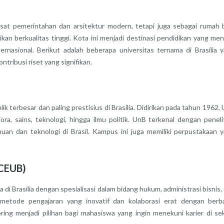
 pusat pemerintahan dan arsitektur modern, tetapi juga sebagai rumah 
an berkualitas tinggi. Kota ini menjadi destinasi pendidikan yang men
rnasional. Berikut adalah beberapa universitas ternama di Brasília 
ntribusi riset yang signifikan.
ik terbesar dan paling prestisius di Brasília. Didirikan pada tahun 1962,
a, sains, teknologi, hingga ilmu politik. UnB terkenal dengan peneli
huan dan teknologi di Brasil. Kampus ini juga memiliki perpustakaan 
iCEUB)
di Brasília dengan spesialisasi dalam bidang hukum, administrasi bisnis,
n metode pengajaran yang inovatif dan kolaborasi erat dengan berb
ring menjadi pilihan bagi mahasiswa yang ingin menekuni karier di se