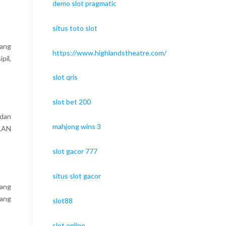
demo slot pragmatic
situs toto slot
yang
https://www.highlandstheatre.com/
pil,
slot qris
slot bet 200
 dan
mahjong wins 3
PLAN
slot gacor 777
situs slot gacor
dang
jang
slot88
slot online