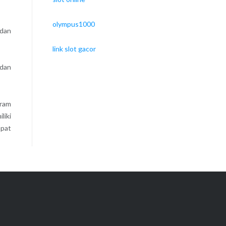
olympus1000
 dan
link slot gacor
 dan
gram
liki
apat