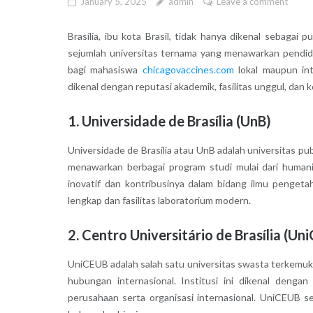
January 5, 2025
admin
Leave a comment
Brasília, ibu kota Brasil, tidak hanya dikenal sebagai
sejumlah universitas ternama yang menawarkan pendidik
bagi mahasiswa
chicagovaccines.com
lokal maupun inte
dikenal dengan reputasi akademik, fasilitas unggul, dan ko
1. Universidade de Brasília (UnB)
Universidade de Brasília atau UnB adalah universitas publ
menawarkan berbagai program studi mulai dari humanior
inovatif dan kontribusinya dalam bidang ilmu pengeta
lengkap dan fasilitas laboratorium modern.
2. Centro Universitário de Brasília (Un
UniCEUB adalah salah satu universitas swasta terkemuka 
hubungan internasional. Institusi ini dikenal denga
perusahaan serta organisasi internasional. UniCEUB se