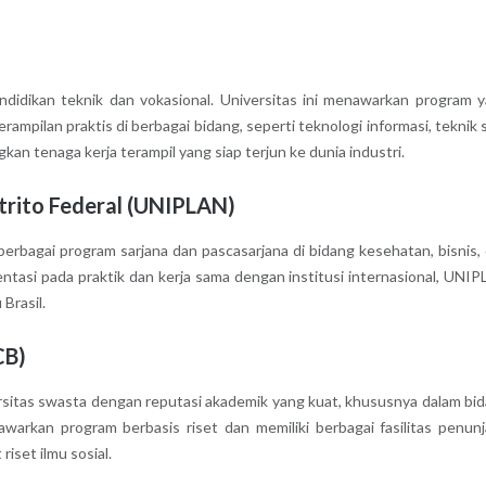
endidikan teknik dan vokasional. Universitas ini menawarkan program 
ilan praktis di berbagai bidang, seperti teknologi informasi, teknik si
n tenaga kerja terampil yang siap terjun ke dunia industri.
strito Federal (UNIPLAN)
rbagai program sarjana dan pascasarjana di bidang kesehatan, bisnis,
ntasi pada praktik dan kerja sama dengan institusi internasional, UNI
Brasil.
CB)
ersitas swasta dengan reputasi akademik yang kuat, khususnya dalam bi
awarkan program berbasis riset dan memiliki berbagai fasilitas penun
iset ilmu sosial.