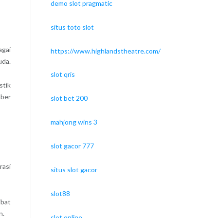
demo slot pragmatic
situs toto slot
agai
https://www.highlandstheatre.com/
uda.
slot qris
stik
mber
slot bet 200
mahjong wins 3
slot gacor 777
rasi
situs slot gacor
slot88
ibat
n.
slot online