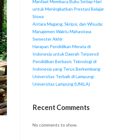
Manfaat Membaca Buku Setiap Hari
untuk Meningkatkan Prestasi Belajar
Siswa
Antara Magang, Skripsi, dan Wisuda:
Manajemen Waktu Mahasiswa
Semester Akhir
Harapan Pendidikan Merata di
Indonesia untuk Daerah Terpencil
Pendidikan Berbasis Teknologi di
Indonesia yang Terus Berkembang
Universitas Terbaik di Lampung:
Universitas Lampung (UNILA)
Recent Comments
No comments to show.