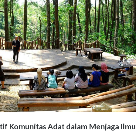
iatif Komunitas Adat dalam Menjaga Ilmu