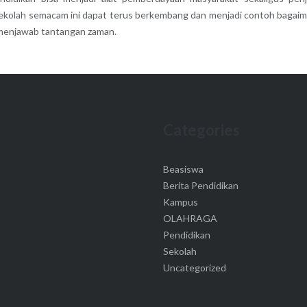
ekolah semacam ini dapat terus berkembang dan menjadi contoh bagai
 menjawab tantangan zaman.
Categories
Beasiswa
Berita Pendidikan
Kampus
OLAHRAGA
Pendidikan
Sekolah
Uncategorized