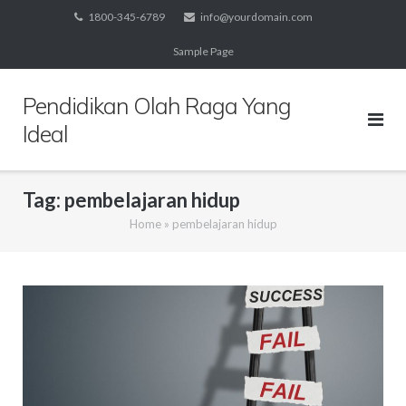
Skip
1800-345-6789
info@yourdomain.com
to
Sample Page
content
Pendidikan Olah Raga Yang
Ideal
Tag:
pembelajaran hidup
Home
»
pembelajaran hidup