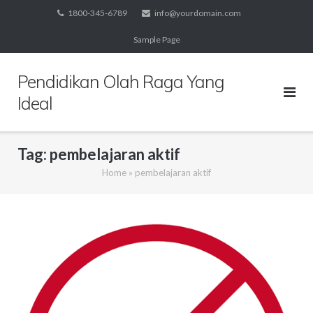
Skip
1800-345-6789
info@yourdomain.com
to
Sample Page
content
Pendidikan Olah Raga Yang
Ideal
Tag:
pembelajaran aktif
Home
»
pembelajaran aktif