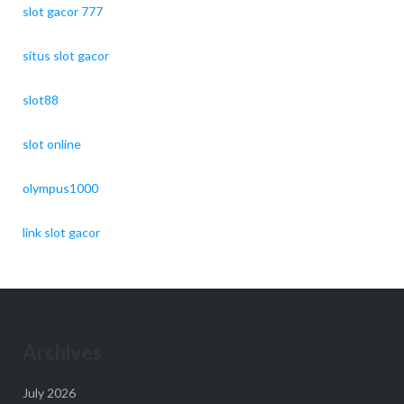
slot gacor 777
situs slot gacor
slot88
slot online
olympus1000
link slot gacor
Archives
July 2026