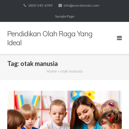
Skip
1800-345-6789
info@yourdomain.com
to
Sample Page
content
Pendidikan Olah Raga Yang
Ideal
Tag:
otak manusia
Home
»
otak manusia