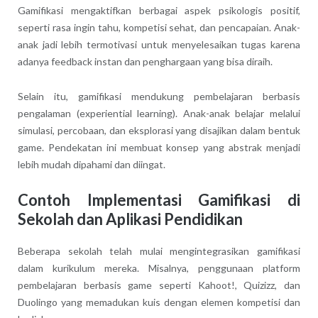
Gamifikasi mengaktifkan berbagai aspek psikologis positif,
seperti rasa ingin tahu, kompetisi sehat, dan pencapaian. Anak-
anak jadi lebih termotivasi untuk menyelesaikan tugas karena
adanya feedback instan dan penghargaan yang bisa diraih.
Selain itu, gamifikasi mendukung pembelajaran berbasis
pengalaman (experiential learning). Anak-anak belajar melalui
simulasi, percobaan, dan eksplorasi yang disajikan dalam bentuk
game. Pendekatan ini membuat konsep yang abstrak menjadi
lebih mudah dipahami dan diingat.
Contoh Implementasi Gamifikasi di
Sekolah dan Aplikasi Pendidikan
Beberapa sekolah telah mulai mengintegrasikan gamifikasi
dalam kurikulum mereka. Misalnya, penggunaan platform
pembelajaran berbasis game seperti Kahoot!, Quizizz, dan
Duolingo yang memadukan kuis dengan elemen kompetisi dan