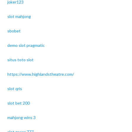
joker123
slot mahjong
sbobet
demo slot pragmatic
situs toto slot
https://www.highlandstheatre.com/
slot qris
slot bet 200
mahjong wins 3
slot gacor 777