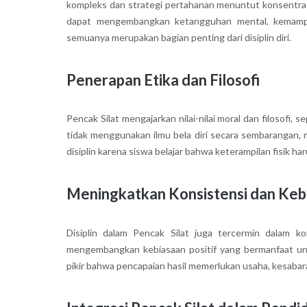
kompleks dan strategi pertahanan menuntut konsentrasi
dapat mengembangkan ketangguhan mental, kemampu
semuanya merupakan bagian penting dari disiplin diri.
Penerapan Etika dan Filosofi
Pencak Silat mengajarkan nilai-nilai moral dan filosofi,
tidak menggunakan ilmu bela diri secara sembarangan, me
disiplin karena siswa belajar bahwa keterampilan fisik h
Meningkatkan Konsistensi dan Kebi
Disiplin dalam Pencak Silat juga tercermin dalam kon
mengembangkan kebiasaan positif yang bermanfaat un
pikir bahwa pencapaian hasil memerlukan usaha, kesabara