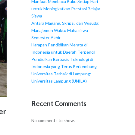
Manfaat Membaca Buku Setiap Hari
untuk Meningkatkan Prestasi Belajar
Siswa
Antara Magang, Skripsi, dan Wisuda:
Manajemen Waktu Mahasiswa
Semester Akhir
Harapan Pendidikan Merata di
Indonesia untuk Daerah Terpencil
Pendidikan Berbasis Teknologi di
Indonesia yang Terus Berkembang
Universitas Terbaik di Lampung:
Universitas Lampung (UNILA)
Recent Comments
er
No comments to show.