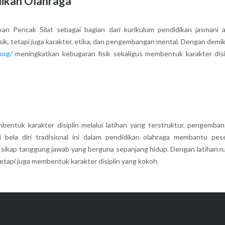
dikan Olahraga
an Pencak Silat sebagai bagian dari kurikulum pendidikan jasmani 
isik, tetapi juga karakter, etika, dan pengembangan mental. Dengan demik
org/
meningkatkan kebugaran fisik sekaligus membentuk karakter disi
entuk karakter disiplin melalui latihan yang terstruktur, pengemba
eni bela diri tradisional ini dalam pendidikan olahraga membantu pes
sikap tanggung jawab yang berguna sepanjang hidup. Dengan latihan ru
tetapi juga membentuk karakter disiplin yang kokoh.