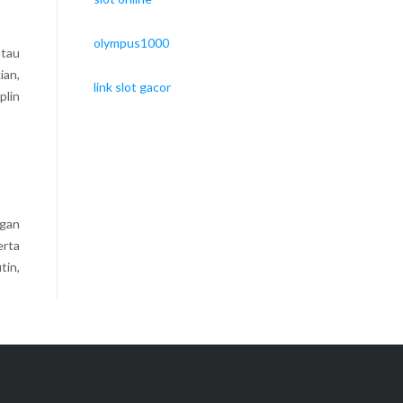
olympus1000
atau
ian,
link slot gacor
plin
ngan
erta
tin,