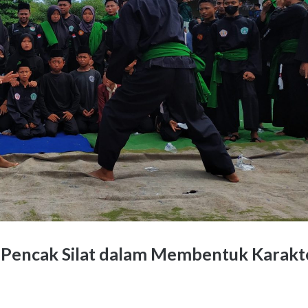
 Pencak Silat dalam Membentuk Karakt