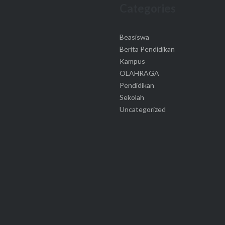
Categories
Beasiswa
Berita Pendidikan
Kampus
OLAHRAGA
Pendidikan
Sekolah
Uncategorized