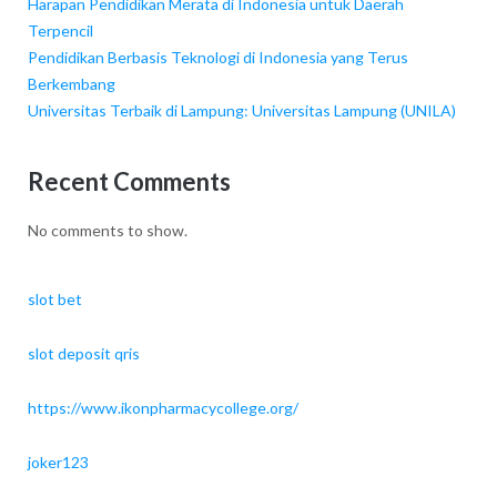
Harapan Pendidikan Merata di Indonesia untuk Daerah
Terpencil
Pendidikan Berbasis Teknologi di Indonesia yang Terus
Berkembang
Universitas Terbaik di Lampung: Universitas Lampung (UNILA)
Recent Comments
No comments to show.
slot bet
slot deposit qris
https://www.ikonpharmacycollege.org/
joker123