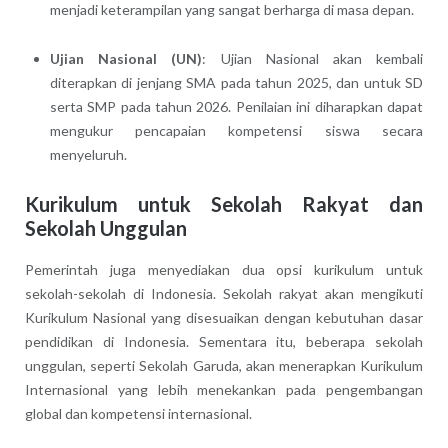
menjadi keterampilan yang sangat berharga di masa depan.
Ujian Nasional (UN)
: Ujian Nasional akan kembali
diterapkan di jenjang SMA pada tahun 2025, dan untuk SD
serta SMP pada tahun 2026. Penilaian ini diharapkan dapat
mengukur pencapaian kompetensi siswa secara
menyeluruh.
Kurikulum untuk Sekolah Rakyat dan
Sekolah Unggulan
Pemerintah juga menyediakan dua opsi kurikulum untuk
sekolah-sekolah di Indonesia. Sekolah rakyat akan mengikuti
Kurikulum Nasional yang disesuaikan dengan kebutuhan dasar
pendidikan di Indonesia. Sementara itu, beberapa sekolah
unggulan, seperti Sekolah Garuda, akan menerapkan Kurikulum
Internasional yang lebih menekankan pada pengembangan
global dan kompetensi internasional.