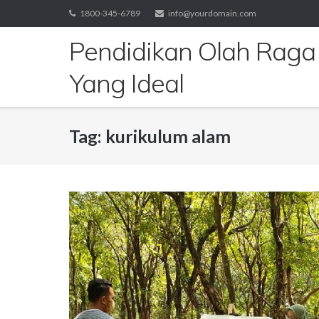
Skip
1800-345-6789
info@yourdomain.com
to
Pendidikan Olah Raga
content
Yang Ideal
Tag:
kurikulum alam