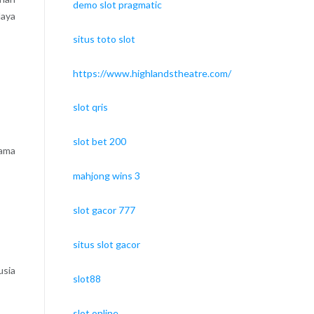
demo slot pragmatic
daya
situs toto slot
https://www.highlandstheatre.com/
slot qris
slot bet 200
sama
mahjong wins 3
slot gacor 777
situs slot gacor
usia
slot88
slot online