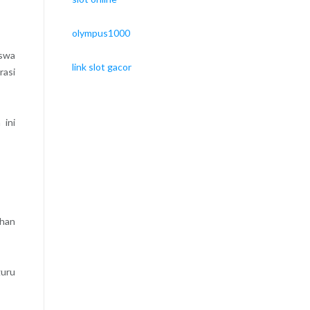
olympus1000
iswa
link slot gacor
rasi
 ini
uhan
guru