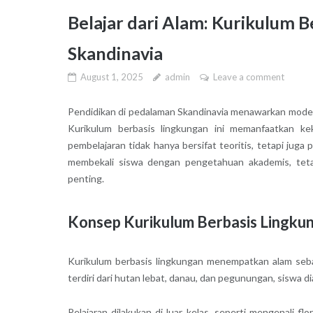
Belajar dari Alam: Kurikulum 
Skandinavia
August 1, 2025
admin
Leave a comment
Pendidikan di pedalaman Skandinavia menawarkan model 
Kurikulum berbasis lingkungan ini memanfaatkan ke
pembelajaran tidak hanya bersifat teoritis, tetapi juga 
membekali siswa dengan pengetahuan akademis, teta
penting.
Konsep Kurikulum Berbasis Lingku
Kurikulum berbasis lingkungan menempatkan alam sebag
terdiri dari hutan lebat, danau, dan pegunungan, siswa di
Pelajaran dilakukan di luar kelas, seperti mengenali f