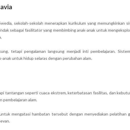
avia
an Swedia, sekolah-sekolah menerapkan kurikulum yang memungkinkan s
tindak sebagai fasilitator yang membimbing anak-anak untuk mengeksplo
.
ng, tetapi pengalaman langsung menjadi inti pembelajaran. Sistem
-anak untuk hidup selaras dengan perubahan alam.
i tantangan seperti cuaca ekstrem, keterbatasan fasilitas, dan kebut
n pembelajaran alam.
 untuk mengatasi hambatan tersebut dengan menyediakan pelatihan 
levan.