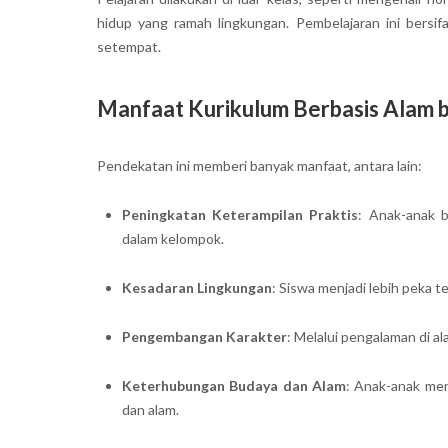
hidup yang ramah lingkungan. Pembelajaran ini bersifa
setempat.
Manfaat Kurikulum Berbasis Alam b
Pendekatan ini memberi banyak manfaat, antara lain:
Peningkatan Keterampilan Praktis
: Anak-anak b
dalam kelompok.
Kesadaran Lingkungan
: Siswa menjadi lebih peka t
Pengembangan Karakter
: Melalui pengalaman di al
Keterhubungan Budaya dan Alam
: Anak-anak men
dan alam.