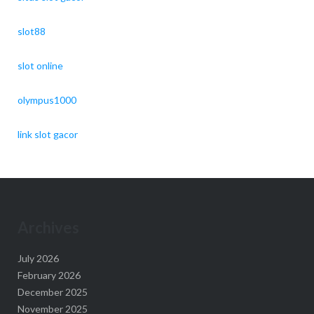
slot88
slot online
olympus1000
link slot gacor
Archives
July 2026
February 2026
December 2025
November 2025