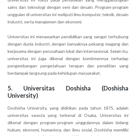
sains dan teknologi dengan seni dan desain. Program-program
unggulan di universitas ini meliputi ilmu komputer, teknik, desain
industri, serta manajemen dan ekonomi.
Universitas ini menawarkan pendidikan yang sangat terhubung
dengan dunia industri, dengan banyaknya peluang magang dan
kerjasama dengan perusahaan lokal dan internasional. Selain itu,
universitas ini juga dikenal dengan komitmennya terhadap
pengembangan pengetahuan terapan dan penelitian yang
berdampak langsung pada kehidupan masyarakat.
5. Universitas Doshisha (Doshisha
University)
Doshisha University, yang didirikan pada tahun 1875, adalah
universitas swasta yang terkenal di Osaka. Universitas ini
dikenal dengan program-program unggulannya dalam bidang
hukum, ekonomi, humaniora, dan ilmu sosial. Doshisha memiliki