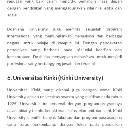
reputasi yang baik dalam mendidik pemimpin masa depan
dengan pendidikan yang menggabungkan nilai-nilai etika dan
sosial.
Doshisha University juga memiliki sejumlah program
internasional yang memungkinkan mahasiswa dari berbagai
negara untuk belajar di kampus ini. Dengan pendekatan
pendidikan yang berbasis pada nilai-nilai keadilan dan
kemanusiaan, Doshisha menyiapkan mahasiswa untuk menjadi
profesional yang bertanggung jawab dan terampil.
6. Universitas Kinki (Kinki University)
Universitas Kinki, yang dikenal juga dengan nama Kinki
University, adalah universitas swasta yang didirikan pada tahun
1925. Universitas ini terkenal dengan program-programnya
dalam bidang teknik, kedokteran, sains, ekonomi, dan seni. Kinki
University memiliki banyak fakultas dan program pascasarjana
yang terus berkembang, dengan fokus pada pendidikan