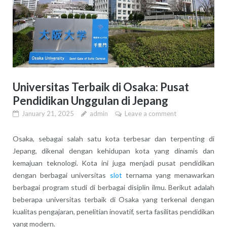
Universitas Terbaik di Osaka: Pusat
Pendidikan Unggulan di Jepang
January 21, 2025
admin
Leave a comment
Osaka, sebagai salah satu kota terbesar dan terpenting di
Jepang, dikenal dengan kehidupan kota yang dinamis dan
kemajuan teknologi. Kota ini juga menjadi pusat pendidikan
dengan berbagai universitas
slot
ternama yang menawarkan
berbagai program studi di berbagai disiplin ilmu. Berikut adalah
beberapa universitas terbaik di Osaka yang terkenal dengan
kualitas pengajaran, penelitian inovatif, serta fasilitas pendidikan
yang modern.