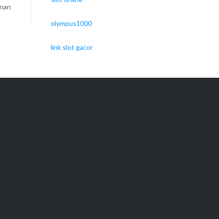
unan
olympus1000
link slot gacor