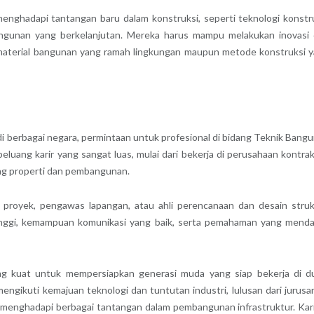
menghadapi tantangan baru dalam konstruksi, seperti teknologi konstr
gunan yang berkelanjutan. Mereka harus mampu melakukan inovasi
material bangunan yang ramah lingkungan maupun metode konstruksi 
 berbagai negara, permintaan untuk profesional di bidang Teknik Bang
luang karir yang sangat luas, mulai dari bekerja di perusahaan kontrak
ang properti dan pembangunan.
r proyek, pengawas lapangan, atau ahli perencanaan dan desain struk
 tinggi, kemampuan komunikasi yang baik, serta pemahaman yang mend
g kuat untuk mempersiapkan generasi muda yang siap bekerja di d
gikuti kemajuan teknologi dan tuntutan industri, lulusan dari jurusan
k menghadapi berbagai tantangan dalam pembangunan infrastruktur. Kari