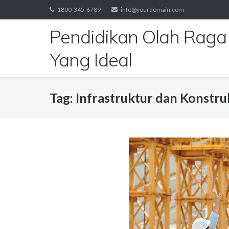
Skip
1800-345-6789
info@yourdomain.com
to
Pendidikan Olah Raga
content
Yang Ideal
Tag:
Infrastruktur dan Konstru