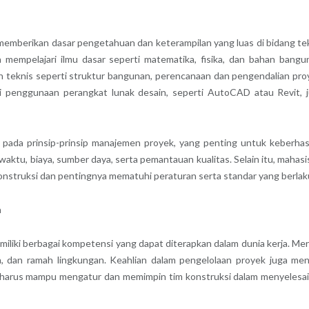
memberikan dasar pengetahuan dan keterampilan yang luas di bidang te
n mempelajari ilmu dasar seperti matematika, fisika, dan bahan bangu
h teknis seperti struktur bangunan, perencanaan dan pengendalian pro
nai penggunaan perangkat lunak desain, seperti AutoCAD atau Revit, 
 pada prinsip-prinsip manajemen proyek, yang penting untuk keberhas
waktu, biaya, sumber daya, serta pemantauan kualitas. Selain itu, mahas
 konstruksi dan pentingnya mematuhi peraturan serta standar yang berlak
n
iliki berbagai kompetensi yang dapat diterapkan dalam dunia kerja. Me
 dan ramah lingkungan. Keahlian dalam pengelolaan proyek juga men
ini harus mampu mengatur dan memimpin tim konstruksi dalam menyelesa