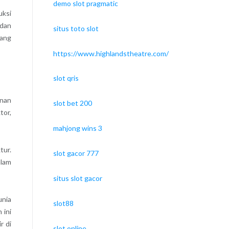
demo slot pragmatic
uksi
 dan
situs toto slot
yang
https://www.highlandstheatre.com/
slot qris
unan
slot bet 200
tor,
mahjong wins 3
tur.
slot gacor 777
alam
situs slot gacor
unia
slot88
 ini
r di
slot online