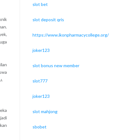
slot bet
knik
slot deposit qris
nan.
yek,
https://www.ikonpharmacycollege.org/
juga
joker123
ilan
slot bonus new member
iswa
u.
slot777
joker123
reka
slot mahjong
jadi
ikan
sbobet