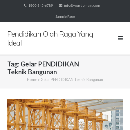
Skip
1800-345-6789
info@yourdomain.com
to
Sample Page
content
Pendidikan Olah Raga Yang
Ideal
Tag:
Gelar PENDIDIKAN
Teknik Bangunan
Home
»
Gelar PENDIDIKAN Teknik Bangunan