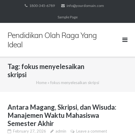
Skip
1800-345-6789
info@yourdomain.com
to
Sample Page
content
Pendidikan Olah Raga Yang
Ideal
Tag:
fokus menyelesaikan
skripsi
Home
»
fokus menyelesaikan skripsi
Antara Magang, Skripsi, dan Wisuda:
Manajemen Waktu Mahasiswa
Semester Akhir
February 27, 2026
admin
Leave a comment