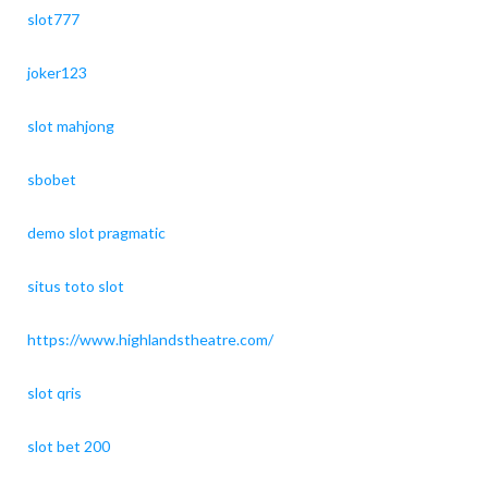
slot777
joker123
slot mahjong
sbobet
demo slot pragmatic
situs toto slot
https://www.highlandstheatre.com/
slot qris
slot bet 200