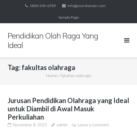
Skip
1800-345-6789
info@yourdomain.com
to
Sample Page
content
Pendidikan Olah Raga Yang
Ideal
Tag:
fakultas olahraga
Home
»
fakultas olahraga
Jurusan Pendidikan Olahraga yang Ideal
untuk Diambil di Awal Masuk
Perkuliahan
November 8, 2025
admin
Leave a comment