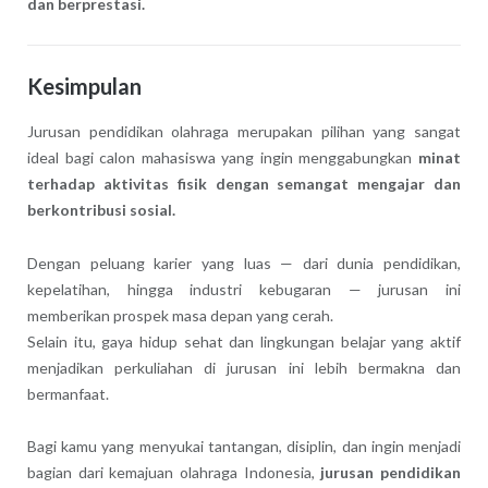
dan berprestasi.
Kesimpulan
Jurusan pendidikan olahraga merupakan pilihan yang sangat
ideal bagi calon mahasiswa yang ingin menggabungkan
minat
terhadap aktivitas fisik dengan semangat mengajar dan
berkontribusi sosial.
Dengan peluang karier yang luas — dari dunia pendidikan,
kepelatihan, hingga industri kebugaran — jurusan ini
memberikan prospek masa depan yang cerah.
Selain itu, gaya hidup sehat dan lingkungan belajar yang aktif
menjadikan perkuliahan di jurusan ini lebih bermakna dan
bermanfaat.
Bagi kamu yang menyukai tantangan, disiplin, dan ingin menjadi
bagian dari kemajuan olahraga Indonesia,
jurusan pendidikan