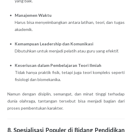
yang baik.
Manajemen Waktu
Harus bisa menyeimbangkan antara latihan, teori, dan tugas
akademik.
Kemampuan Leadership dan Komunikasi
Dibutuhkan untuk menjadi pelatih atau guru yang efektif.
Keseriusan dalam Pembelajaran Teori Ilmiah
Tidak hanya praktik fisik, tetapi juga teori kompleks seperti
fisiologi dan biomekanika.
Namun dengan disiplin, semangat, dan minat tinggi terhadap
dunia olahraga, tantangan tersebut bisa menjadi bagian dari
proses pembentukan karakter.
8. Spesialisasi Populer di Bidang Pendidikan