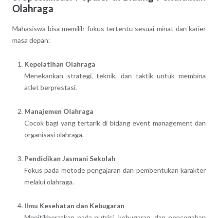
Olahraga
Mahasiswa bisa memilih fokus tertentu sesuai minat dan karier
masa depan:
Kepelatihan Olahraga
Menekankan strategi, teknik, dan taktik untuk membina
atlet berprestasi.
Manajemen Olahraga
Cocok bagi yang tertarik di bidang event management dan
organisasi olahraga.
Pendidikan Jasmani Sekolah
Fokus pada metode pengajaran dan pembentukan karakter
melalui olahraga.
Ilmu Kesehatan dan Kebugaran
Menitikberatkan pada nutrisi, kebugaran, dan pencegahan