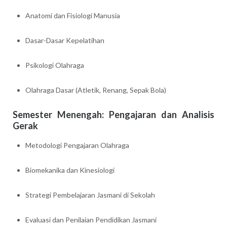
Anatomi dan Fisiologi Manusia
Dasar-Dasar Kepelatihan
Psikologi Olahraga
Olahraga Dasar (Atletik, Renang, Sepak Bola)
Semester Menengah: Pengajaran dan Analisis
Gerak
Metodologi Pengajaran Olahraga
Biomekanika dan Kinesiologi
Strategi Pembelajaran Jasmani di Sekolah
Evaluasi dan Penilaian Pendidikan Jasmani