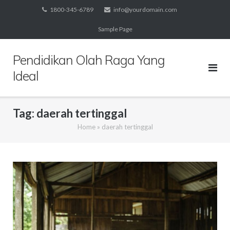
Skip
1800-345-6789
info@yourdomain.com
to
Sample Page
content
Pendidikan Olah Raga Yang
Ideal
Tag:
daerah tertinggal
Home
»
daerah tertinggal