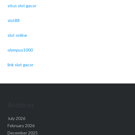
situs slot gacor
slot88
slot online
olympus1000
link slot gacor
Archives
July 2026
February 2026
December 2025