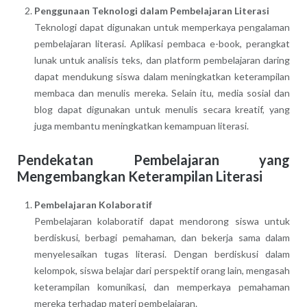
Penggunaan Teknologi dalam Pembelajaran Literasi
Teknologi dapat digunakan untuk memperkaya pengalaman
pembelajaran literasi. Aplikasi pembaca e-book, perangkat
lunak untuk analisis teks, dan platform pembelajaran daring
dapat mendukung siswa dalam meningkatkan keterampilan
membaca dan menulis mereka. Selain itu, media sosial dan
blog dapat digunakan untuk menulis secara kreatif, yang
juga membantu meningkatkan kemampuan literasi.
Pendekatan Pembelajaran yang
Mengembangkan Keterampilan Literasi
Pembelajaran Kolaboratif
Pembelajaran kolaboratif dapat mendorong siswa untuk
berdiskusi, berbagi pemahaman, dan bekerja sama dalam
menyelesaikan tugas literasi. Dengan berdiskusi dalam
kelompok, siswa belajar dari perspektif orang lain, mengasah
keterampilan komunikasi, dan memperkaya pemahaman
mereka terhadap materi pembelajaran.