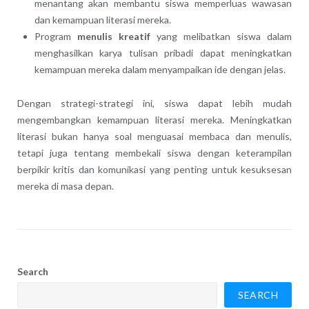
menantang akan membantu siswa memperluas wawasan
dan kemampuan literasi mereka.
Program
menulis kreatif
yang melibatkan siswa dalam
menghasilkan karya tulisan pribadi dapat meningkatkan
kemampuan mereka dalam menyampaikan ide dengan jelas.
Dengan strategi-strategi ini, siswa dapat lebih mudah
mengembangkan kemampuan literasi mereka. Meningkatkan
literasi bukan hanya soal menguasai membaca dan menulis,
tetapi juga tentang membekali siswa dengan keterampilan
berpikir kritis dan komunikasi yang penting untuk kesuksesan
mereka di masa depan.
Search
SEARCH