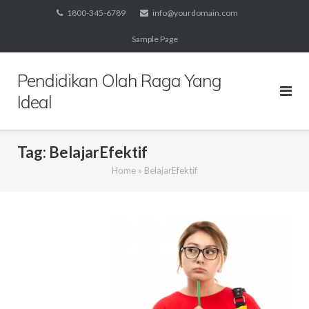
Skip
1800-345-6789
info@yourdomain.com
to
Sample Page
content
Pendidikan Olah Raga Yang
Ideal
Tag:
BelajarEfektif
Home
»
BelajarEfektif