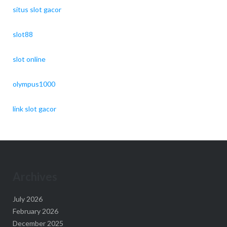
situs slot gacor
slot88
slot online
olympus1000
link slot gacor
Archives
July 2026
February 2026
December 2025