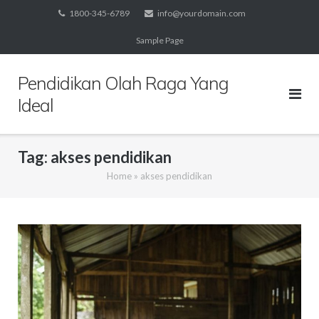
Skip
1800-345-6789
info@yourdomain.com
to
Sample Page
content
Pendidikan Olah Raga Yang
Ideal
Tag:
akses pendidikan
Home
»
akses pendidikan