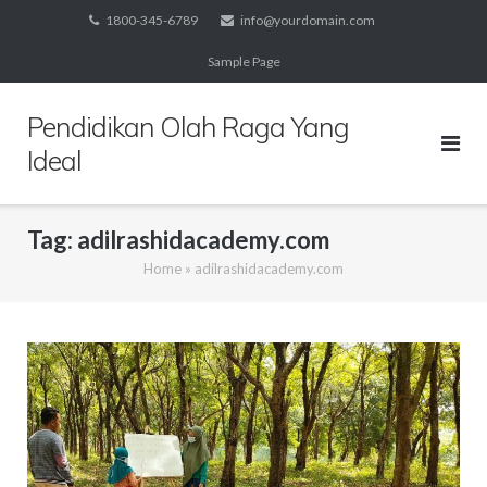
Skip
1800-345-6789
info@yourdomain.com
to
Sample Page
content
Pendidikan Olah Raga Yang
Ideal
Tag:
adilrashidacademy.com
Home
»
adilrashidacademy.com