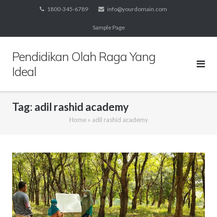
Skip
1800-345-6789
info@yourdomain.com
to
Sample Page
content
Pendidikan Olah Raga Yang
Ideal
Tag:
adil rashid academy
Home
»
adil rashid academy