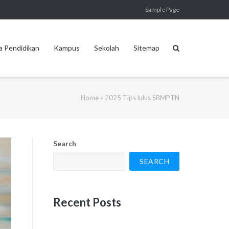
Sample Page
a Pendidikan
Kampus
Sekolah
Sitemap
Home
»
2025 Tips lulus SBMPTN
Search
SEARCH
Recent Posts