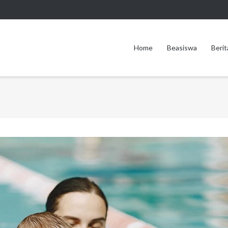
Home
Beasiswa
Berit