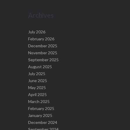
Archives
July 2026
February 2026
December 2025
November 2025
September 2025
August 2025
July 2025
June 2025
May 2025
April 2025
March 2025
February 2025
January 2025
December 2024
September 2024