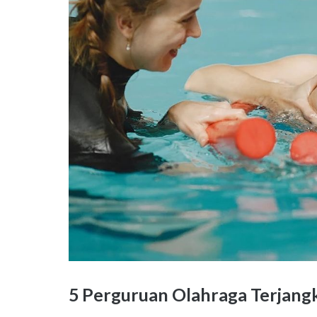
5 Perguruan Olahraga Terjang