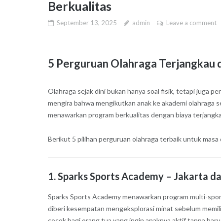
Berkualitas
September 13, 2025
admin
Leave a comment
5 Perguruan Olahraga Terjangkau 
Olahraga sejak dini bukan hanya soal fisik, tetapi juga pe
mengira bahwa mengikutkan anak ke akademi olahraga sel
menawarkan program berkualitas dengan biaya terjangk
Berikut 5 pilihan perguruan olahraga terbaik untuk masa
1.
Sparks Sports Academy – Jakarta da
Sparks Sports Academy menawarkan program multi-sport un
diberi kesempatan mengeksplorasi minat sebelum memilih 
cocok bagi orang tua yang ingin anaknya aktif tanpa harus