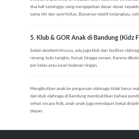
dua kali seminggu yang mengajarkan dasar-dasar sepakb
sama tim dan sportivitas. Biayanya relatif terjangkau, se
5.
Klub & GOR Anak di Bandung (Kidz Fi
Selain akademi khusus, ada juga klub dan fasilitas olahra
renang, bulu tangkis, futsal, hingga senam. Karena dikel
per kelas atau iuran bulanan ringan.
Mengikutkan anak ke perguruan olahraga tidak harus ma
dan klub olahraga di Bandung membuktikan bahwa pendidi
sehat secara fisik, anak-anak juga mendapat bekal disipl
depan.