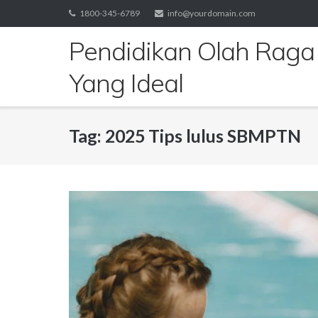
Skip
1800-345-6789
info@yourdomain.com
to
Pendidikan Olah Raga
content
Yang Ideal
Tag:
2025 Tips lulus SBMPTN