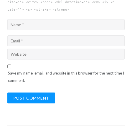
cite=""> <cite> <code> <del datetime=""> <em> <i> <q
cite=""> <s> <strike> <strong>
Save my name, email, and website in this browser for the next time I
comment.