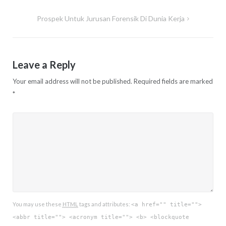
navigation
Prospek Untuk Jurusan Forensik Di Dunia Kerja
Leave a Reply
Your email address will not be published.
Required fields are marked
*
You may use these
HTML
tags and attributes:
<a href="" title="">
<abbr title=""> <acronym title=""> <b> <blockquote