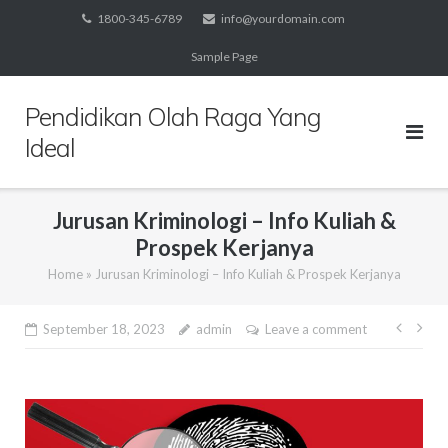
Skip
1800-345-6789
info@yourdomain.com
to
Sample Page
content
Pendidikan Olah Raga Yang
Ideal
Jurusan Kriminologi – Info Kuliah &
Prospek Kerjanya
Home
»
Jurusan Kriminologi – Info Kuliah & Prospek Kerjanya
Post
September 18, 2023
admin
Leave a comment
navig